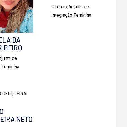
Diretora Adjunta de
Integração Feminina
ELA DA
RIBEIRO
djunta de
o Feminina
IO
EIRA NETO