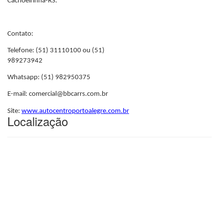
Cachoeirinha-RS.
Contato:
Telefone: (51) 31110100 ou (51)
989273942
Whatsapp: (51) 982950375
E-mail: comercial@bbcarrs.com.br
Site:
www.autocentroportoalegre.com.br
Localização