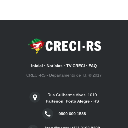
Inicial
·
Notícias
·
TV CRECI
·
FAQ
CRECI-RS - Departamento de T.I. © 2017
Rua Guilherme Alves, 1010
Partenon, Porto Alegre - RS
0800 600 1588
Atendimento: (51) 3103.9300