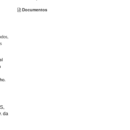
Documentos
odos,
s
al
a
ho.
RS,
v. da