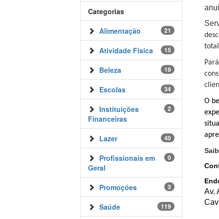
anu
Categorias
Serv
Alimentação
21
desc
tota
Atividade Física
15
Pará
Beleza
19
cons
clie
Escolas
34
O be
Instituições
2
expe
Financeiras
situ
apre
Lazer
40
Saib
Profissionais em
0
Con
Geral
End
Promoções
3
Av. 
Cav
Saúde
119