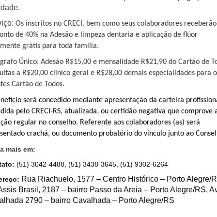
idade.
iço:
Os inscritos no CRECI, bem como seus colaboradores
receberão
onto de 40% na Adesão e limpeza dentaria e aplicação de flúor
lmente grátis para toda família.
grafo Único: Adesão R$15,00 e mensalidade R$21,90 do Cartão de T
ultas a R$20,00 clinico geral e R$28,00 demais especialidades para o
ntes Cartão de Todos.
nefício será concedido mediante apresentação da carteira profission
dida pelo CRECI-RS, atualizada, ou certidão negativa que comprove 
ação regular no conselho. Referente aos colaboradores (as) será
sentado crachá, ou documento probatório do vínculo junto ao Consel
a mais em:
tato:
(51) 3042-4488, (51) 3438-3645, (51) 9302-6264
Rua Riachuelo, 1577 – Centro Histórico – Porto Alegre/
ereço:
Assis Brasil, 2187 – bairro Passo da Areia – Porto Alegre/RS, A
alhada 2790 – bairro Cavalhada – Porto Alegre/RS