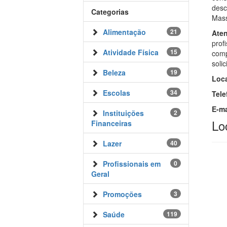
desc
Categorias
Mass
Alimentação
21
Ate
prof
Atividade Física
15
comp
soli
Beleza
19
Loca
Escolas
34
Tele
E-ma
Instituições
2
Lo
Financeiras
Lazer
40
Profissionais em
0
Geral
Promoções
3
Saúde
119