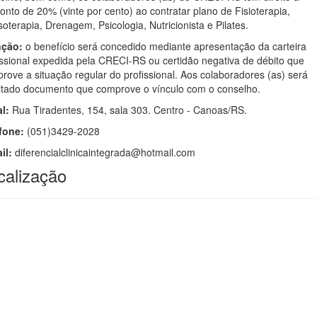
onto de 20% (vinte por cento) ao contratar plano de Fisioterapia,
oterapia, Drenagem, Psicologia, Nutricionista e Pilates.
nção:
o benefício será concedido mediante apresentação da carteira
issional expedida pela CRECI-RS ou certidão negativa de débito que
rove a situação regular do profissional. Aos colaboradores (as) será
citado documento que comprove o vínculo com o conselho.
l:
Rua Tiradentes, 154, sala 303. Centro - Canoas/RS.
fone:
(051)3429-2028
il:
diferencialclinicaintegrada@hotmail.com
calização