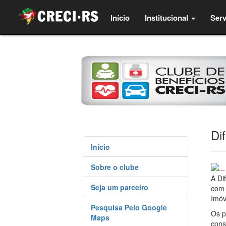
(current)
Início
Institucional
Serv
Di
Início
Sobre o clube
A Di
Seja um parceiro
com 
Imóv
Pesquisa Pelo Google
Os p
Maps
cons