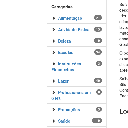
Serv
Categorias
desc
Iden
Alimentação
21
cria
layo
Atividade Física
15
mate
dese
Beleza
19
Gest
Escolas
34
O be
expe
Instituições
2
situ
Financeiras
apre
Saib
Lazer
40
Site
Cont
Profissionais em
0
Ende
Geral
Lo
Promoções
3
Saúde
119