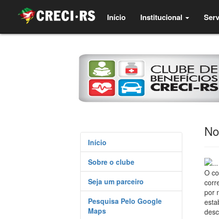
(current)
Início
Institucional
Serv
No
Início
Sobre o clube
O co
Seja um parceiro
corr
por 
Pesquisa Pelo Google
esta
Maps
desc