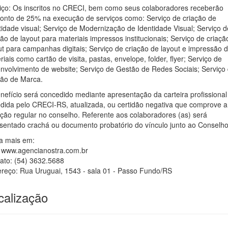
iço: Os inscritos no CRECI, bem como seus colaboradores receberão
onto de 25% na execução de serviços como: Serviço de criação de
tidade visual; Serviço de Modernização de Identidade Visual; Serviço d
ção de layout para materiais impressos institucionais; Serviço de criaçã
ut para campanhas digitais; Serviço de criação de layout e impressão 
riais como cartão de visita, pastas, envelope, folder, flyer; Serviço de
nvolvimento de website; Serviço de Gestão de Redes Sociais; Serviço
ão de Marca.
nefício será concedido mediante apresentação da carteira profissional
dida pelo CRECI-RS, atualizada, ou certidão negativa que comprove a
ação regular no conselho. Referente aos colaboradores (as) será
sentado crachá ou documento probatório do vínculo junto ao Conselho
a mais em:
: www.agencianostra.com.br
ato: (54) 3632.5688
reço: Rua Uruguai, 1543 - sala 01 - Passo Fundo/RS
calização