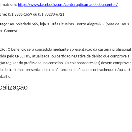
a mais em:
https://www.facebook.com/centeropticamaededeuscenter/
fone:
(51)3335-1659 ou (51)98298-6721
reço:
Av. Soledade 565, loja 3. Três Figueiras - Porto Alegre/RS. (Mãe de Deus 
los Gomes)
ção:
O benefício será concedido mediante apresentação da carteira profissional
ida pelo CRECI-RS, atualizada, ou certidão negativa de débito que comprove a
ção regular do profissional no conselho. Os colaboradores (as) devem comprovar
lo de trabalho apresentando crachá funcional, cópia do contracheque e/ou carte
abalho.
calização