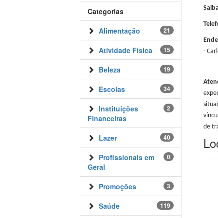
Saib
Categorias
Tele
Alimentação
21
Ende
Atividade Física
15
- Car
Beleza
19
Aten
Escolas
34
exped
situa
Instituições
2
víncu
Financeiras
de tr
Lazer
40
Lo
Profissionais em
0
Geral
Promoções
3
Saúde
119