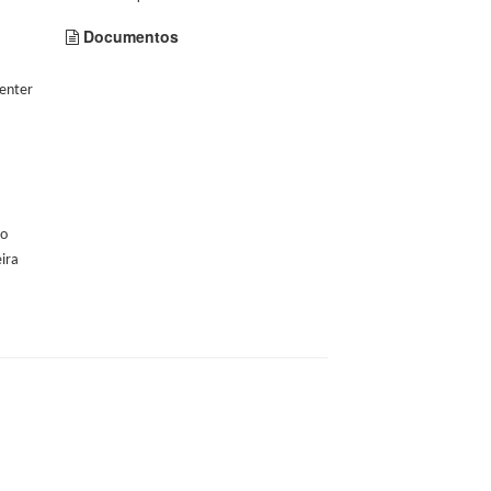
Documentos
Center
 o
ira